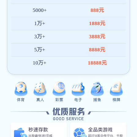
日志
每一次更新，都是为提供更高效、更沉浸式的赛事体验而前
行。
2023年12月20日 · App v5.4.0
世界杯期间数据展示全面提速
升级数据缓存方案，应对多场赛事同时加载时的性能压
力。
对球员动态与进球动画进行了流畅度优化，适配主流网
络环境。
新增“精彩回看”模块，重点赛事集锦支持一键快速回
放。
2023年11月2日 · App v5.3.6