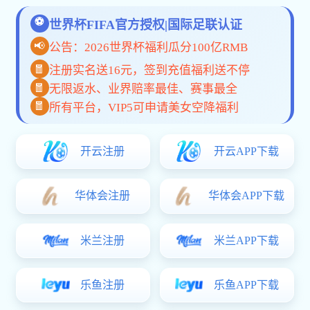
极速比分
数据洞察
互动社区
数据安全 全方位防护
在leyu乐鱼在线登录入口平台，数据防护不仅是底层机
制，更是平台运营的基本责任。我们从用户访问到操作
全流程建立安全通道，有效防范多类潜在风险。
多重加密策略，防止数据泄露
AI 风控引擎，监测账户异常行为
leyu乐鱼·官方web站登录入口-乐鱼(中国)支持跨设