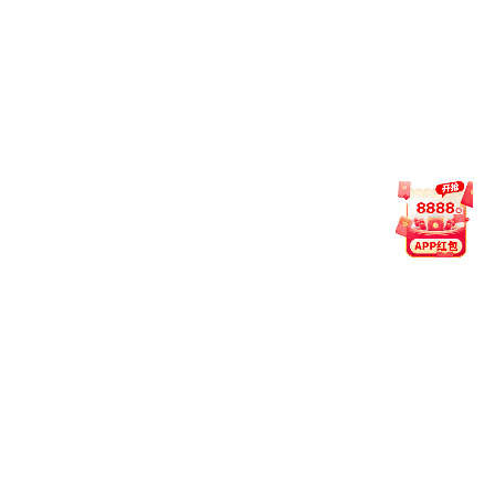
全面升级掌上观赛体验，随时随地了解赛事进程，畅享便捷
操作与实时互动。