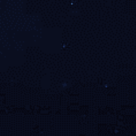
后赛现场
马竞CEO承诺助阿尔瓦雷斯今夏离
湖人
队球员感...
截胡成
的互动不仅
在即将到来的夏季转会窗口中，阿尔瓦
近年来
...
雷斯的离队问题引发了广泛关注...
杂，各
查看详情
2026-08-04
查看详情
2026-