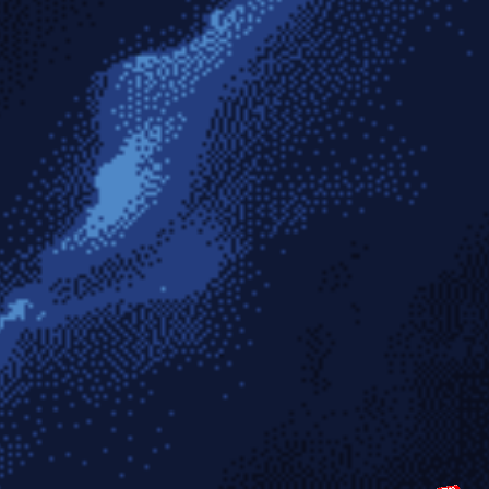
进
化方向。
荐系统上线，结合leyu乐鱼在线登录入口用户偏好提
自动聚合平台高关注赛事，便于快速浏览。
，集中展示当日热议赛事与趋势。