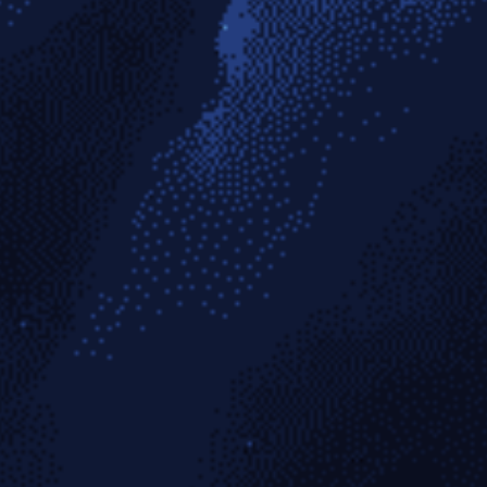
帮助与学习
更流畅。
v6.3.0：
新增“玩法教学专区”
音与字幕讲解，覆盖新老用
读舒适度。
v6.2.0：
帮助中心升级，分
自动切换。
v5.8.0：
用户反馈通道上线
下载官方
为移动端量身打造
实时比分、数据
下载