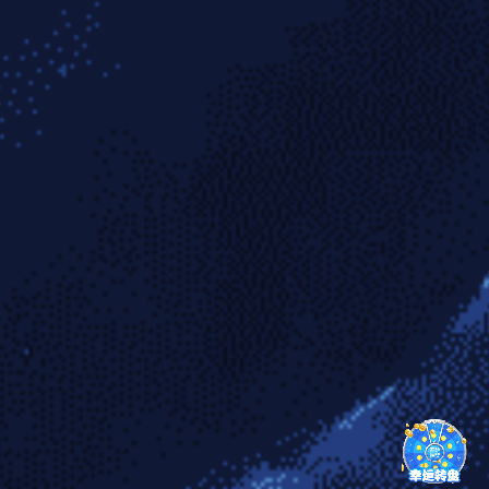
多端互动
战术演练
电竞数据
资讯中心
推送与历史回放，带来沉浸式观赛