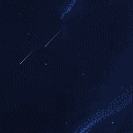
五大功能专区标签切换
一键切换你想了解的功能模块，内容直观明了，适合用户快
体育赛事
整合leyu乐鱼在线登录入口旗下多类热门体
体验。