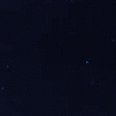
响应快速
输，隐私守护
droid 全平台兼容
表同步展示
网页版入口
的最新报道与深度解读