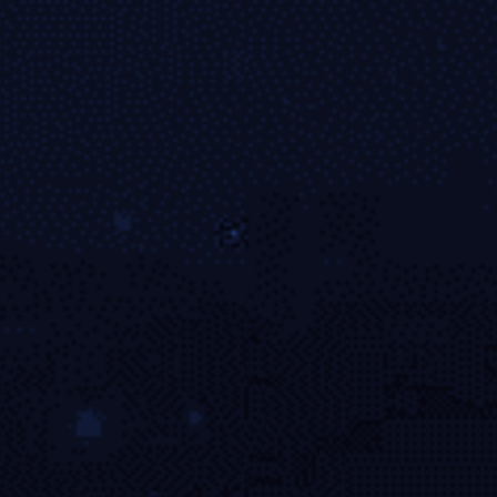
回忆与本坦库尔相撞受伤经历
哈登点赞米切尔晒骑士季
被卡...
照期待重...
与本坦库尔相撞的经历，犹如被卡
在NBA的世界里，球员之间
击般痛苦。在这场意外中，皮...
仅体现在赛场上，更是在社交媒体
-08-06
查看详情
2026-08-05